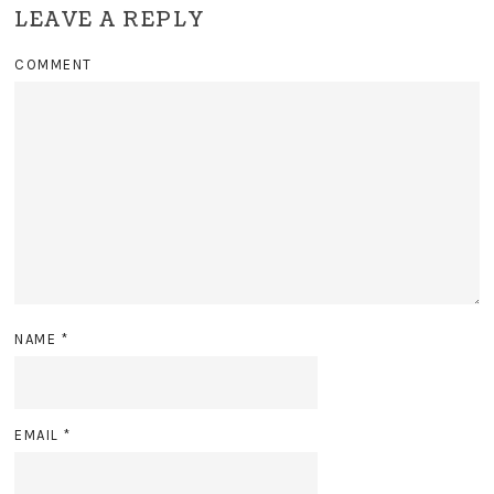
LEAVE A REPLY
COMMENT
NAME
*
EMAIL
*