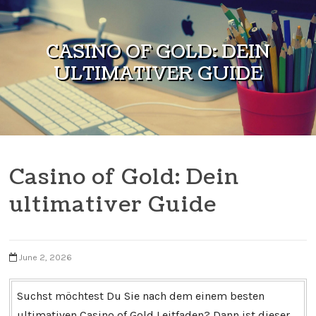
Skip to content
CASINO OF GOLD: DEIN
ULTIMATIVER GUIDE
Casino of Gold: Dein
ultimativer Guide
June 2, 2026
Suchst möchtest Du Sie nach dem einem besten
ultimativen Casino of Gold Leitfaden? Dann ist dieser