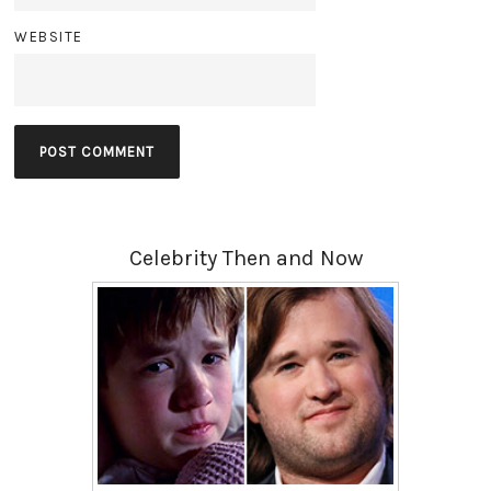
WEBSITE
Celebrity Then and Now